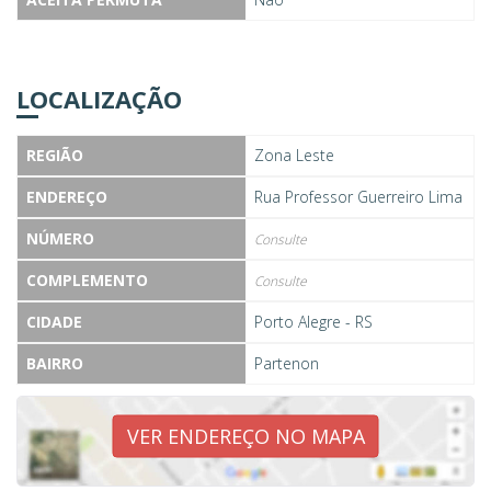
LOCALIZAÇÃO
REGIÃO
Zona Leste
ENDEREÇO
Rua Professor Guerreiro Lima
NÚMERO
Consulte
COMPLEMENTO
Consulte
CIDADE
Porto Alegre - RS
BAIRRO
Partenon
VER ENDEREÇO NO MAPA