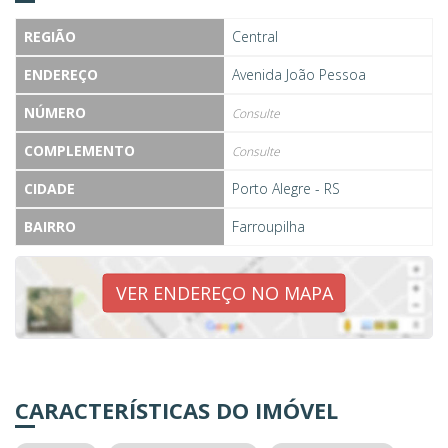
REGIÃO
Central
ENDEREÇO
Avenida João Pessoa
NÚMERO
Consulte
COMPLEMENTO
Consulte
CIDADE
Porto Alegre - RS
BAIRRO
Farroupilha
VER ENDEREÇO NO MAPA
CARACTERÍSTICAS DO IMÓVEL