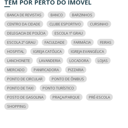
TEM POR PERTO DO IMÓVEL
BANCA DE REVISTAS
BANCO
BARZINHOS
CENTRO DA CIDADE
CLUBE ESPORTIVO
CURSINHO
DELEGACIA DE POLÍCIA
ESCOLA 1º GRAU
ESCOLA 2º GRAU
FACULDADE
FARMÁCIA
FEIRAS
HOSPITAL
IGREJA CATÓLICA
IGREJA EVANGÉLICA
LANCHONETE
LAVANDERIA
LOCADORA
LOJAS
MERCADO
PANIFICADORA
PIZZARIA
PONTO DE CIRCULAR
PONTO DE ÔNIBUS
PONTO DE TAXI
PONTO TURÍSTICO
POSTO DE GASOLINA
PRAÇA/PARQUE
PRÉ-ESCOLA
SHOPPING