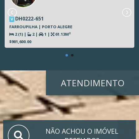
DH0222-651
V
FARROUPILHA | PORTO ALEGRE
2 (1)
|
2
|
1
|
61.13M²
$901,600.00
ATENDIMENTO
NÃO ACHOU O IMÓVEL