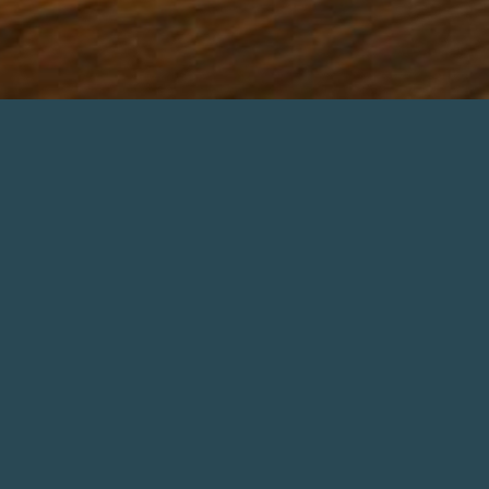
 DESEJADO?
DESE
ção de imóvel. Iremos
Cadastre s
ê.