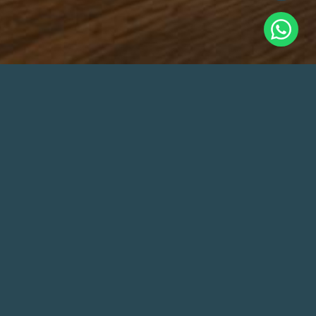
ATENDIMENTO
JA VENDER SEU IMÓVEL?
eu imóvel em nosso sistema, entraremos em
contato para ativá-lo.