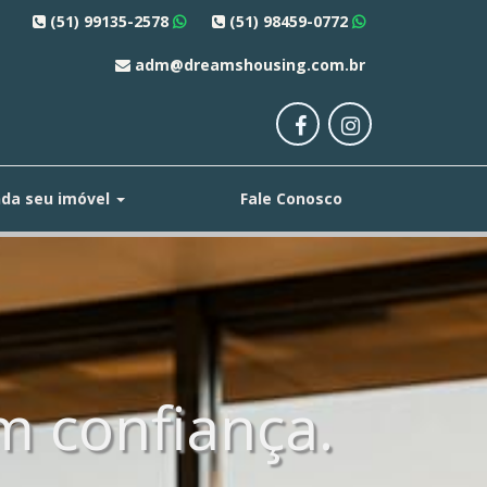
(51) 99135-2578
(51) 98459-0772
adm@dreamshousing.com.br
da seu imóvel
Fale Conosco
 confiança.