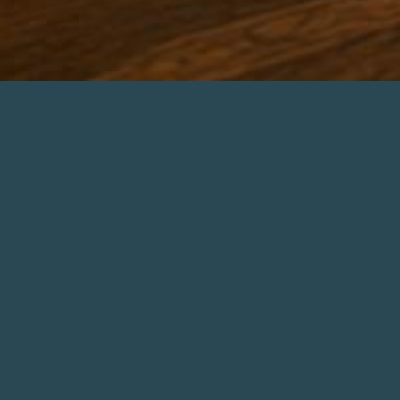
NÃO ACHOU O IMÓVEL
Clique aqui para efetuar sua solicita
procurar para voc