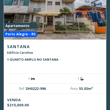
Apartamento
Porto Alegre - RS
SANTANA
Edifício Carolina
1 QUARTO AMPLO NO SANTANA
1
1
Ref:
DH0222-996
Área:
55.03m²
VENDA
$215,000.00