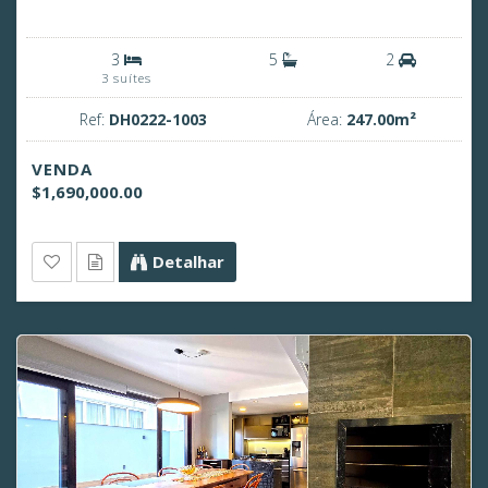
3
5
2
3 suítes
Ref:
DH0222-1003
Área:
247.00m²
VENDA
$1,690,000.00
Detalhar