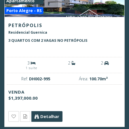
Apartamento
Porto Alegre - RS
PETRÓPOLIS
Residencial Guernica
3 QUARTOS COM 2 VAGAS NO PETRÓPOLIS
3
2
2
1 suíte
Ref:
DH002-995
Área:
100.70m²
VENDA
$1,397,000.00
Detalhar