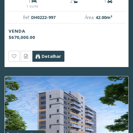
1
2
1
1 suíte
Ref:
DH0222-997
Área:
42.00m²
VENDA
$670,000.00
Detalhar