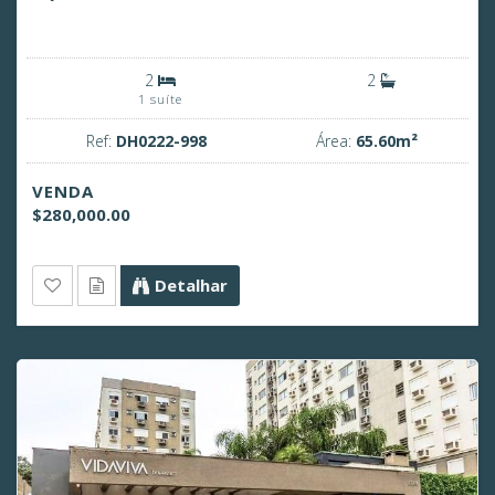
2
2
1 suíte
Ref:
DH0222-998
Área:
65.60m²
VENDA
$280,000.00
Detalhar