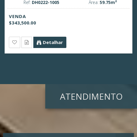
Ref:
DH0222-1005
Área:
59.75m²
VENDA
$343,500.00
Detalhar
ATENDIMENTO