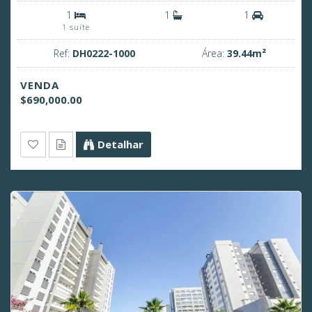
1
1
1
1 suíte
Ref:
DH0222-1000
Área:
39.44m²
VENDA
$690,000.00
Detalhar