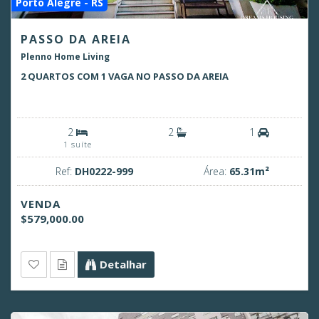
Porto Alegre - RS
PASSO DA AREIA
Plenno Home Living
2 QUARTOS COM 1 VAGA NO PASSO DA AREIA
2
2
1
1 suíte
Ref:
DH0222-999
Área:
65.31m²
VENDA
$579,000.00
Detalhar