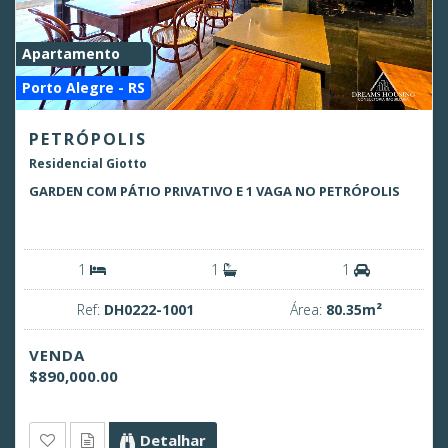
Apartamento
Porto Alegre - RS
PETRÓPOLIS
Residencial Giotto
GARDEN COM PÁTIO PRIVATIVO E 1 VAGA NO PETRÓPOLIS
1
1
1
Ref:
DH0222-1001
Área:
80.35m²
VENDA
$890,000.00
Detalhar